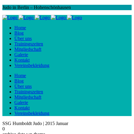
Judo in Berlin – Hohenschönhausen
Home
Blog
Über uns
Trainingszeiten
Mitgliedschaft
Galerie
Kontakt
Vereinsbekleidung
Home
Blog
Über uns
Trainingszeiten
Mitgliedschaft
Galerie
Kontakt
Vereinsbekleidung
SSG Humboldt Judo | 2015 Januar
0