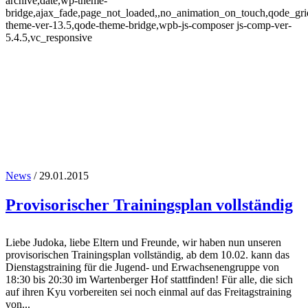
archive,date,wp-theme-
bridge,ajax_fade,page_not_loaded,,no_animation_on_touch,qode_gr
theme-ver-13.5,qode-theme-bridge,wpb-js-composer js-comp-ver-
5.4.5,vc_responsive
News
/ 29.01.2015
Provisorischer Trainingsplan vollständig
Januar 2015
Liebe Judoka, liebe Eltern und Freunde, wir haben nun unseren
provisorischen Trainingsplan vollständig, ab dem 10.02. kann das
Dienstagstraining für die Jugend- und Erwachsenengruppe von
18:30 bis 20:30 im Wartenberger Hof stattfinden! Für alle, die sich
auf ihren Kyu vorbereiten sei noch einmal auf das Freitagstraining
von...