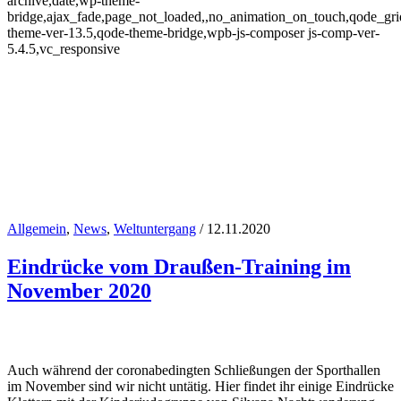
archive,date,wp-theme-
bridge,ajax_fade,page_not_loaded,,no_animation_on_touch,qode_gr
theme-ver-13.5,qode-theme-bridge,wpb-js-composer js-comp-ver-
5.4.5,vc_responsive
Allgemein
,
News
,
Weltuntergang
/ 12.11.2020
Eindrücke vom Draußen-Training im
November 2020
November 2020
Auch während der coronabedingten Schließungen der Sporthallen
im November sind wir nicht untätig. Hier findet ihr einige Eindrücke