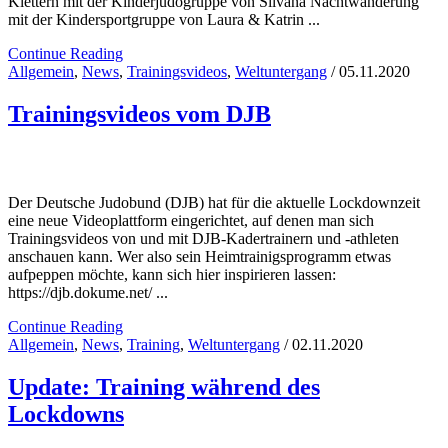
Klettern mit der Kinderjudogruppe von Silvana Nachtwanderung
mit der Kindersportgruppe von Laura & Katrin ...
Continue Reading
Allgemein
,
News
,
Trainingsvideos
,
Weltuntergang
/ 05.11.2020
Trainingsvideos vom DJB
Der Deutsche Judobund (DJB) hat für die aktuelle Lockdownzeit
eine neue Videoplattform eingerichtet, auf denen man sich
Trainingsvideos von und mit DJB-Kadertrainern und -athleten
anschauen kann. Wer also sein Heimtrainigsprogramm etwas
aufpeppen möchte, kann sich hier inspirieren lassen:
https://djb.dokume.net/ ...
Continue Reading
Allgemein
,
News
,
Training
,
Weltuntergang
/ 02.11.2020
Update: Training während des
Lockdowns