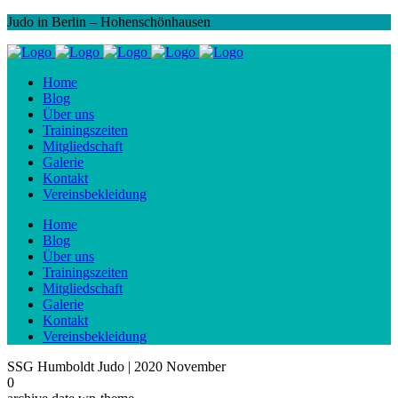
Judo in Berlin – Hohenschönhausen
Home
Blog
Über uns
Trainingszeiten
Mitgliedschaft
Galerie
Kontakt
Vereinsbekleidung
Home
Blog
Über uns
Trainingszeiten
Mitgliedschaft
Galerie
Kontakt
Vereinsbekleidung
SSG Humboldt Judo | 2020 November
0