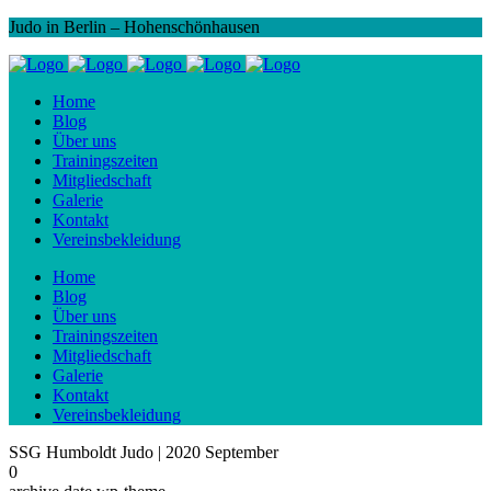
Judo in Berlin – Hohenschönhausen
Home
Blog
Über uns
Trainingszeiten
Mitgliedschaft
Galerie
Kontakt
Vereinsbekleidung
Home
Blog
Über uns
Trainingszeiten
Mitgliedschaft
Galerie
Kontakt
Vereinsbekleidung
SSG Humboldt Judo | 2020 September
0