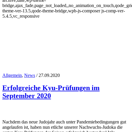
archive,date,wp-theme-
bridge,ajax_fade,page_not_loaded,,no_animation_on_touch,qode_gr
theme-ver-13.5,qode-theme-bridge,wpb-js-composer js-comp-ver-
5.4.5,vc_responsive
Allgemein
,
News
/ 27.09.2020
Erfolgreiche Kyu-Prüfungen im
September 2020
September 2020
Nachdem das neue Judojahr auch unter Pandemiebedingungen gut
angelaufen ist, haben nun etliche unserer Nachwuchs-Judoka die