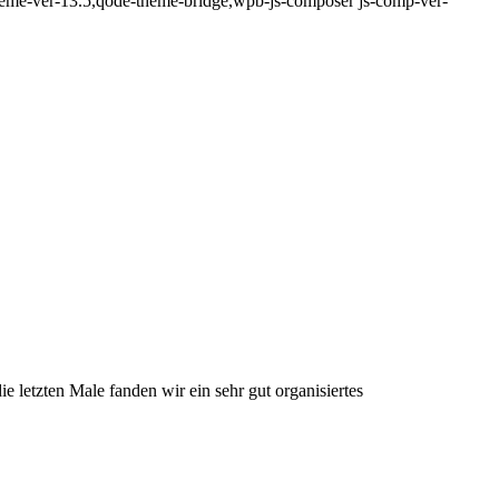
eme-ver-13.5,qode-theme-bridge,wpb-js-composer js-comp-ver-
e letzten Male fanden wir ein sehr gut organisiertes