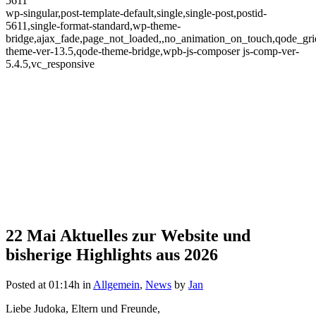
5611
wp-singular,post-template-default,single,single-post,postid-
5611,single-format-standard,wp-theme-
bridge,ajax_fade,page_not_loaded,,no_animation_on_touch,qode_gr
theme-ver-13.5,qode-theme-bridge,wpb-js-composer js-comp-ver-
5.4.5,vc_responsive
22 Mai
Aktuelles zur Website und
Aktuelles zur Website und
bisherige Highlights aus 2026
bisherige Highlights aus 2026
Posted at 01:14h
in
Allgemein
,
News
by
Jan
Liebe Judoka, Eltern und Freunde,