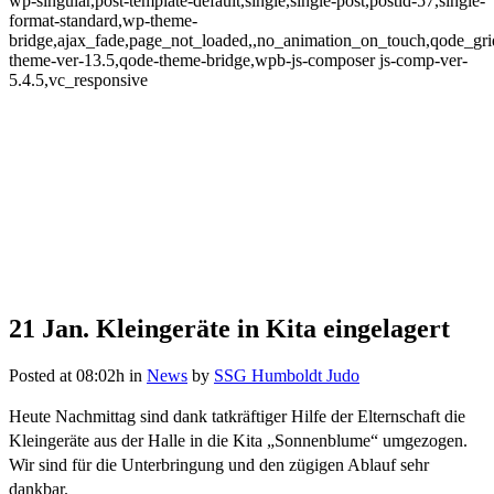
wp-singular,post-template-default,single,single-post,postid-57,single-
format-standard,wp-theme-
bridge,ajax_fade,page_not_loaded,,no_animation_on_touch,qode_gr
theme-ver-13.5,qode-theme-bridge,wpb-js-composer js-comp-ver-
5.4.5,vc_responsive
21 Jan.
Kleingeräte in Kita eingelagert
Kleingeräte in Kita eingelagert
Posted at 08:02h
in
News
by
SSG Humboldt Judo
Heute Nachmittag sind dank tatkräftiger Hilfe der Elternschaft die
Kleingeräte aus der Halle in die Kita „Sonnenblume“ umgezogen.
Wir sind für die Unterbringung und den zügigen Ablauf sehr
dankbar.