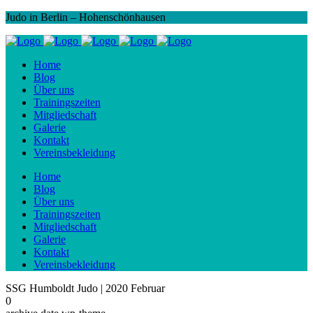
Judo in Berlin – Hohenschönhausen
Home
Blog
Über uns
Trainingszeiten
Mitgliedschaft
Galerie
Kontakt
Vereinsbekleidung
Home
Blog
Über uns
Trainingszeiten
Mitgliedschaft
Galerie
Kontakt
Vereinsbekleidung
SSG Humboldt Judo | 2020 Februar
0