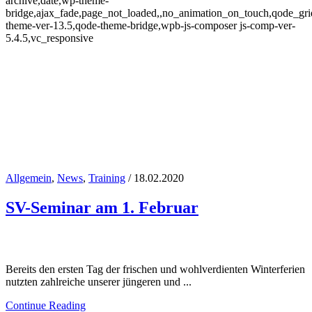
archive,date,wp-theme-
bridge,ajax_fade,page_not_loaded,,no_animation_on_touch,qode_gr
theme-ver-13.5,qode-theme-bridge,wpb-js-composer js-comp-ver-
5.4.5,vc_responsive
Allgemein
,
News
,
Training
/ 18.02.2020
SV-Seminar am 1. Februar
Februar 2020
Bereits den ersten Tag der frischen und wohlverdienten Winterferien
nutzten zahlreiche unserer jüngeren und ...
Continue Reading