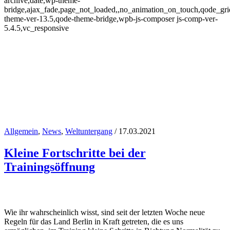
archive,date,wp-theme-
bridge,ajax_fade,page_not_loaded,,no_animation_on_touch,qode_gr
theme-ver-13.5,qode-theme-bridge,wpb-js-composer js-comp-ver-
5.4.5,vc_responsive
Allgemein
,
News
,
Weltuntergang
/ 17.03.2021
Kleine Fortschritte bei der
März 2021
Trainingsöffnung
Wie ihr wahrscheinlich wisst, sind seit der letzten Woche neue
Regeln für das Land Berlin in Kraft getreten, die es uns