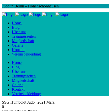
Judo in Berlin – Hohenschönhausen
Home
Blog
Über uns
Trainingszeiten
Mitgliedschaft
Galerie
Kontakt
Vereinsbekleidung
Home
Blog
Über uns
Trainingszeiten
Mitgliedschaft
Galerie
Kontakt
Vereinsbekleidung
SSG Humboldt Judo | 2021 März
0