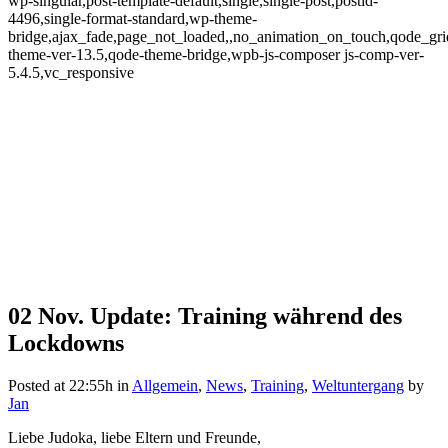
wp-singular,post-template-default,single,single-post,postid-
4496,single-format-standard,wp-theme-
bridge,ajax_fade,page_not_loaded,,no_animation_on_touch,qode_gr
theme-ver-13.5,qode-theme-bridge,wpb-js-composer js-comp-ver-
5.4.5,vc_responsive
02 Nov.
Update: Training während des
Update: Training während des
Lockdowns
Lockdowns
Posted at 22:55h
in
Allgemein
,
News
,
Training
,
Weltuntergang
by
Jan
Liebe Judoka, liebe Eltern und Freunde,