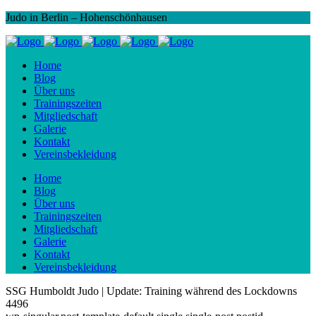
Judo in Berlin – Hohenschönhausen
Home
Blog
Über uns
Trainingszeiten
Mitgliedschaft
Galerie
Kontakt
Vereinsbekleidung
Home
Blog
Über uns
Trainingszeiten
Mitgliedschaft
Galerie
Kontakt
Vereinsbekleidung
SSG Humboldt Judo | Update: Training während des Lockdowns
4496