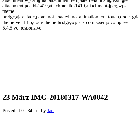
attachment,wp-singular,attachment-template-default,single,single-
attachment,postid-1419,attachmentid-1419,attachment-jpeg,wp-
theme-
bridge,ajax_fade,page_not_loaded,,no_animation_on_touch,qode_gr
theme-ver-13.5,qode-theme-bridge,wpb-js-composer js-comp-ver-
5.4.5,vc_responsive
23 März
IMG-20180317-WA0042
IMG-20180317-WA0042
Posted at 01:34h
in
by
Jan