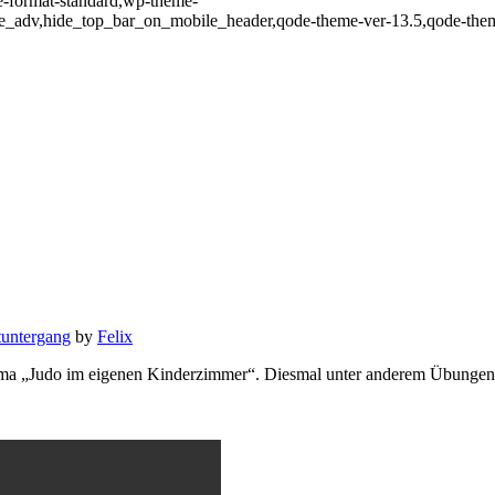
gle-format-standard,wp-theme-
ve_adv,hide_top_bar_on_mobile_header,qode-theme-ver-13.5,qode-them
tuntergang
by
Felix
ma „Judo im eigenen Kinderzimmer“. Diesmal unter anderem Übungen 