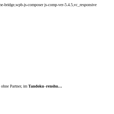
e-bridge,wpb-js-composer js-comp-ver-5.4.5,vc_responsive
ohne Partner, im
Tandoku
–
renshu…