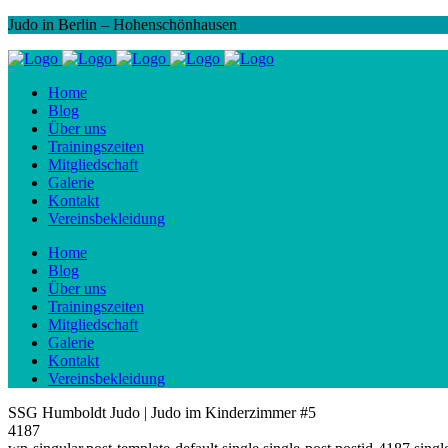
Judo in Berlin – Hohenschönhausen
Home
Blog
Über uns
Trainingszeiten
Mitgliedschaft
Galerie
Kontakt
Vereinsbekleidung
Home
Blog
Über uns
Trainingszeiten
Mitgliedschaft
Galerie
Kontakt
Vereinsbekleidung
SSG Humboldt Judo | Judo im Kinderzimmer #5
4187