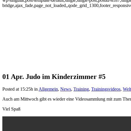
wp-singular,post-template-default,single,single-post,postid-4187,sin
bridge,ajax_fade,page_not_loaded,,qode_grid_1300,footer_responsi
01 Apr.
Judo im Kinderzimmer #5
Judo im Kinderzimmer #5
Posted at 15:25h
in
Allgemein
,
News
,
Training
,
Trainingsvideos
,
Wel
Auch am Mittwoch gibt es wieder eine Videosammlung mit zum The
Viel Spaß