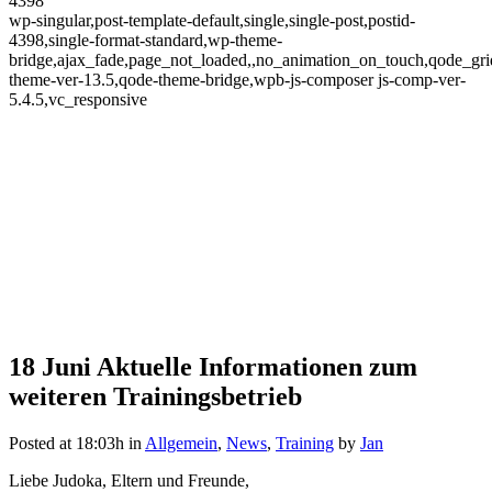
4398
wp-singular,post-template-default,single,single-post,postid-
4398,single-format-standard,wp-theme-
bridge,ajax_fade,page_not_loaded,,no_animation_on_touch,qode_gr
theme-ver-13.5,qode-theme-bridge,wpb-js-composer js-comp-ver-
5.4.5,vc_responsive
18 Juni
Aktuelle Informationen zum
Aktuelle Informationen zum
weiteren Trainingsbetrieb
weiteren Trainingsbetrieb
Posted at 18:03h
in
Allgemein
,
News
,
Training
by
Jan
Liebe Judoka, Eltern und Freunde,