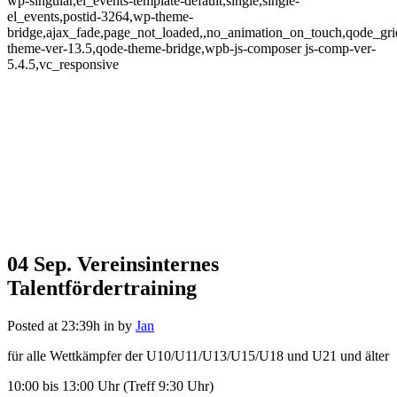
wp-singular,el_events-template-default,single,single-
el_events,postid-3264,wp-theme-
bridge,ajax_fade,page_not_loaded,,no_animation_on_touch,qode_gr
theme-ver-13.5,qode-theme-bridge,wpb-js-composer js-comp-ver-
5.4.5,vc_responsive
04 Sep.
Vereinsinternes
Vereinsinternes
Talentfördertraining
Talentfördertraining
Posted at 23:39h
in
by
Jan
für alle Wettkämpfer der U10/U11/U13/U15/U18 und U21 und älter
10:00 bis 13:00 Uhr (Treff 9:30 Uhr)