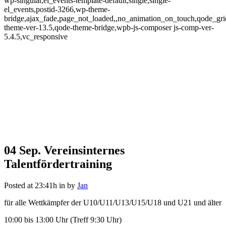
wp-singular,el_events-template-default,single,single-
el_events,postid-3266,wp-theme-
bridge,ajax_fade,page_not_loaded,,no_animation_on_touch,qode_gr
theme-ver-13.5,qode-theme-bridge,wpb-js-composer js-comp-ver-
5.4.5,vc_responsive
04 Sep.
Vereinsinternes
Vereinsinternes
Talentfördertraining
Talentfördertraining
Posted at 23:41h
in
by
Jan
für alle Wettkämpfer der U10/U11/U13/U15/U18 und U21 und älter
10:00 bis 13:00 Uhr (Treff 9:30 Uhr)