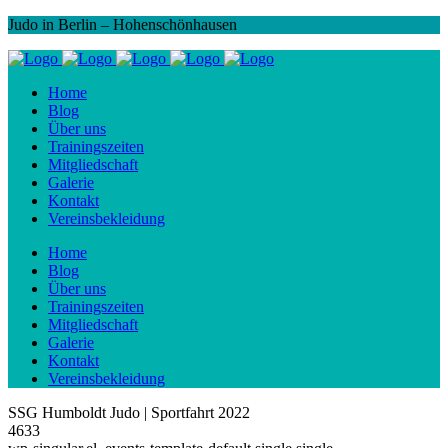
Judo in Berlin – Hohenschönhausen
Home
Blog
Über uns
Trainingszeiten
Mitgliedschaft
Galerie
Kontakt
Vereinsbekleidung
Home
Blog
Über uns
Trainingszeiten
Mitgliedschaft
Galerie
Kontakt
Vereinsbekleidung
SSG Humboldt Judo | Sportfahrt 2022
4633