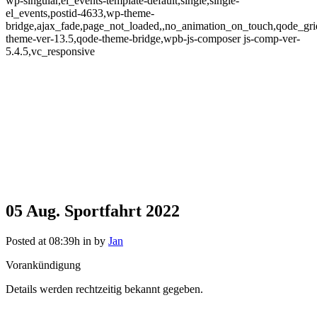
wp-singular,el_events-template-default,single,single-
el_events,postid-4633,wp-theme-
bridge,ajax_fade,page_not_loaded,,no_animation_on_touch,qode_gr
theme-ver-13.5,qode-theme-bridge,wpb-js-composer js-comp-ver-
5.4.5,vc_responsive
05 Aug.
Sportfahrt 2022
Sportfahrt 2022
Posted at 08:39h
in
by
Jan
Vorankündigung
Details werden rechtzeitig bekannt gegeben.