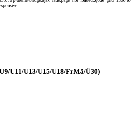
stid-3357,wp-theme-bridge,ajax_fade,page_not_loaded,,qode_grid_1300
esponsive
e (U9/U11/U13/U15/U18/FrMä/Ü30)
see (U9/U11/U13/U15/U18/FrMä/Ü