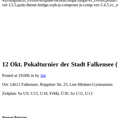
wp-singular,el_events-template-default,single,single-el_events,po
ver-13.5,qode-theme-bridge,wpb-js-composer js-comp-ver-5.4.5,vc_r
12 Okt.
Pokalturnier der Stadt Falkense
Pokalturnier der Stadt Falken
Posted at 19:00h
in
by
Jan
Ort: 14612 Falkensee, Ruppiner Str. 25, Lise-Meitner-Gymnasium
Zeitplan: Sa U9, U15, U18, FrMä, Ü30, So U11, U13
Neueste Beiträge