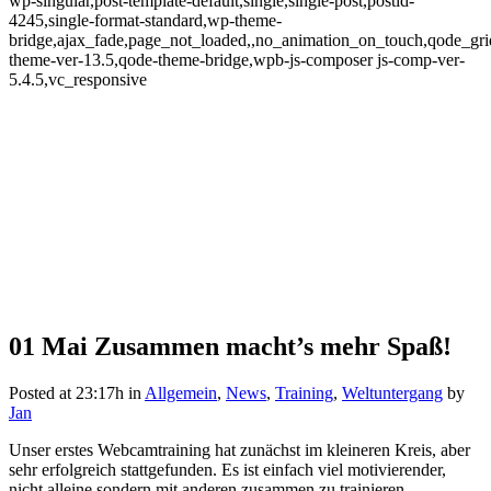
wp-singular,post-template-default,single,single-post,postid-
4245,single-format-standard,wp-theme-
bridge,ajax_fade,page_not_loaded,,no_animation_on_touch,qode_gr
theme-ver-13.5,qode-theme-bridge,wpb-js-composer js-comp-ver-
5.4.5,vc_responsive
01 Mai
Zusammen macht’s mehr Spaß!
Zusammen macht’s mehr
Spaß!
Posted at 23:17h
in
Allgemein
,
News
,
Training
,
Weltuntergang
by
Jan
Unser erstes Webcamtraining hat zunächst im kleineren Kreis, aber
sehr erfolgreich stattgefunden. Es ist einfach viel motivierender,
nicht alleine sondern mit anderen zusammen zu trainieren.