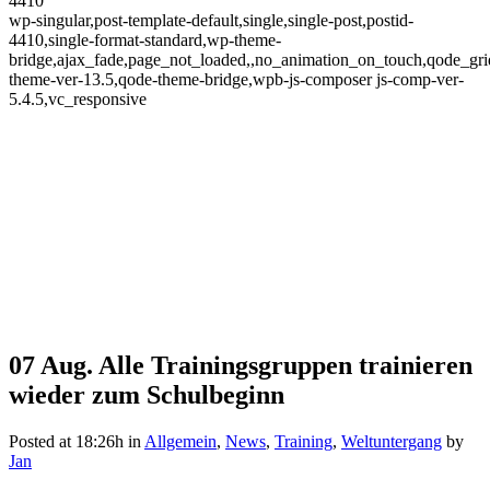
4410
wp-singular,post-template-default,single,single-post,postid-
4410,single-format-standard,wp-theme-
bridge,ajax_fade,page_not_loaded,,no_animation_on_touch,qode_gr
theme-ver-13.5,qode-theme-bridge,wpb-js-composer js-comp-ver-
5.4.5,vc_responsive
07 Aug.
Alle Trainingsgruppen trainieren
Alle Trainingsgruppen
wieder zum Schulbeginn
trainieren wieder zum
Posted at 18:26h
in
Allgemein
,
News
,
Training
,
Weltuntergang
by
Schulbeginn
Jan