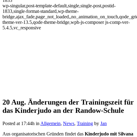
1833
wp-singular,post-template-default,single,single-post,postid-
1833,single-format-standard,wp-theme-
bridge,ajax_fade,page_not_loaded,,no_animation_on_touch,qode_gr
theme-ver-13.5,qode-theme-bridge,wpb-js-composer js-comp-ver-
5.4.5,vc_responsive
20 Aug.
Änderungen der Trainingszeit für
Änderungen der Trainingszeit
das Kinderjudo an der Randow-Schule
für das Kinderjudo an der
Posted at 17:44h
in
Allgemein
,
News
,
Training
by
Jan
Randow-Schule
Aus organisatorischen Gründen findet das
Kinderjudo mit Silvana