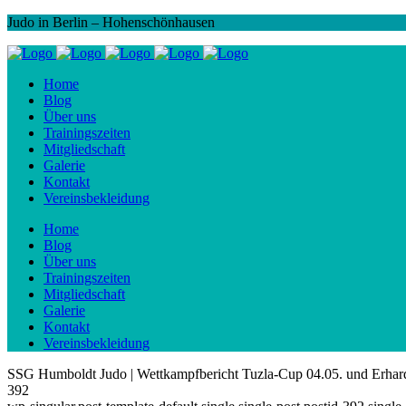
Judo in Berlin – Hohenschönhausen
Home
Blog
Über uns
Trainingszeiten
Mitgliedschaft
Galerie
Kontakt
Vereinsbekleidung
Home
Blog
Über uns
Trainingszeiten
Mitgliedschaft
Galerie
Kontakt
Vereinsbekleidung
SSG Humboldt Judo | Wettkampfbericht Tuzla-Cup 04.05. und Erhar
392