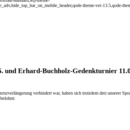
e-format-standard,wp-theme-
ve_adv,hide_top_bar_on_mobile_header,qode-theme-ver-13.5,qode-them
. und Erhard-Buchholz-Gedenkturnier 11.
.05. und Erhard-Buchholz-Geden
zenzverlängerung verhindert war, haben sich trotzdem drei unserer Spor
belohnt: