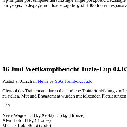
wp-singular,post-template-default,single,single-post,postid-392,singl
bridge,ajax_fade,page_not_loaded,,qode_grid_1300,footer_responsi
16 Juni
Wettkampfbericht Tuzla-Cup 04.05
Wettkampfbericht Tuzla-Cup 04
Posted at 01:22h
in
News
by
SSG Humboldt Judo
Obwohl das Trainerteam durch die jährliche Trainerfortbildung zur Li
zu stellen. Mut und Engagement wurden mit folgenden Platzierungen 
U15
Neele Wagner -33 kg (Gold), -36 kg (Bronze)
Alvin Löb -34 kg (Bronze)
Michael Löb -46 kg (Gold)