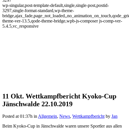
3297
wp-singular,post-template-default,single,single-post,postid-
3297,single-format-standard,wp-theme-
bridge,ajax_fade,page_not_loaded,,no_animation_on_touch,qode_gr
theme-ver-13.5,qode-theme-bridge,wpb-js-composer js-comp-ver-
5.4.5,vc_responsive
11 Okt.
Wettkampfbericht Kyoko-Cup
Wettkampfbericht Kyoko-Cup
Jänschwalde 22.10.2019
Jänschwalde 22.10.2019
Posted at 01:37h
in
Allgemein
,
News
,
Wettkampfbericht
by
Jan
Beim Kyoko-Cup in Jänschwalde waren unsere Sportler aus allen