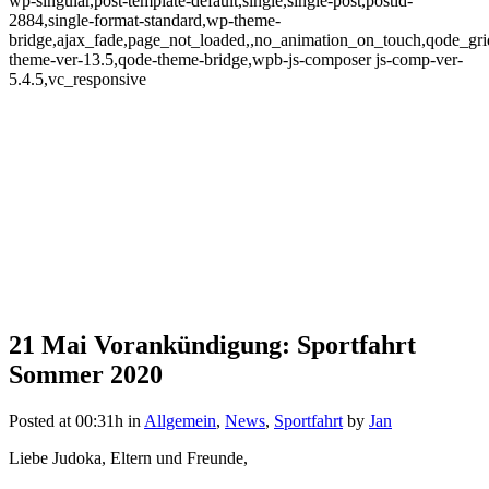
wp-singular,post-template-default,single,single-post,postid-
2884,single-format-standard,wp-theme-
bridge,ajax_fade,page_not_loaded,,no_animation_on_touch,qode_gr
theme-ver-13.5,qode-theme-bridge,wpb-js-composer js-comp-ver-
5.4.5,vc_responsive
21 Mai
Vorankündigung: Sportfahrt
Vorankündigung: Sportfahrt
Sommer 2020
Sommer 2020
Posted at 00:31h
in
Allgemein
,
News
,
Sportfahrt
by
Jan
Liebe Judoka, Eltern und Freunde,