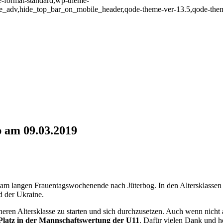
gle-format-standard,wp-theme-
ve_adv,hide_top_bar_on_mobile_header,qode-theme-ver-13.5,qode-them
 am 09.03.2019
up am 09.03.2019
 am langen Frauentagswochenende nach Jüterbog. In den Altersklassen
d der Ukraine.
en Altersklasse zu starten und sich durchzusetzen. Auch wenn nicht all
. Platz in der Mannschaftswertung der U11
. Dafür vielen Dank und 