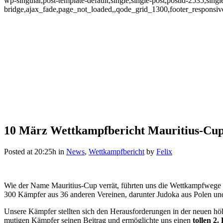
wp-singular,post-template-default,single,single-post,postid-2535,sin
bridge,ajax_fade,page_not_loaded,,qode_grid_1300,footer_responsi
10 März
Wettkampfbericht Mauritius-Cup
Wettkampfbericht Mauritius-C
Posted at 20:25h
in
News
,
Wettkampfbericht
by
Felix
Wie der Name Mauritius-Cup verrät, führten uns die Wettkampfwege
300 Kämpfer aus 36 anderen Vereinen, darunter Judoka aus Polen un
Unsere Kämpfer stellten sich den Herausforderungen in der neuen höher
mutigen Kämpfer seinen Beitrag und ermöglichte uns einen
tollen 2