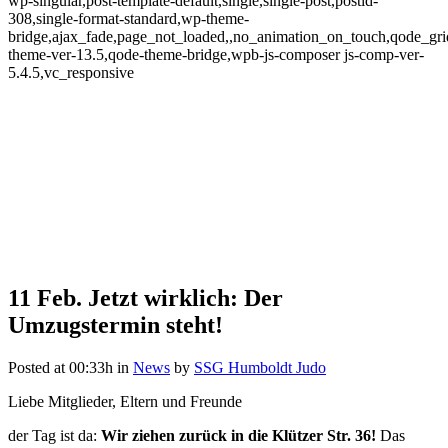
wp-singular,post-template-default,single,single-post,postid-
308,single-format-standard,wp-theme-
bridge,ajax_fade,page_not_loaded,,no_animation_on_touch,qode_gr
theme-ver-13.5,qode-theme-bridge,wpb-js-composer js-comp-ver-
5.4.5,vc_responsive
11 Feb.
Jetzt wirklich: Der
Jetzt wirklich: Der
Umzugstermin steht!
Umzugstermin steht!
Posted at 00:33h
in
News
by
SSG Humboldt Judo
Liebe Mitglieder, Eltern und Freunde
der Tag ist da:
Wir ziehen zurück in die Klützer Str. 36!
Das