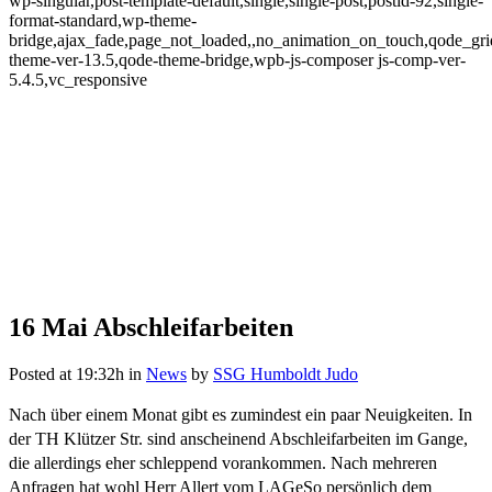
wp-singular,post-template-default,single,single-post,postid-92,single-
format-standard,wp-theme-
bridge,ajax_fade,page_not_loaded,,no_animation_on_touch,qode_gr
theme-ver-13.5,qode-theme-bridge,wpb-js-composer js-comp-ver-
5.4.5,vc_responsive
16 Mai
Abschleifarbeiten
Abschleifarbeiten
Posted at 19:32h
in
News
by
SSG Humboldt Judo
Nach über einem Monat gibt es zumindest ein paar Neuigkeiten. In
der TH Klützer Str. sind anscheinend Abschleifarbeiten im Gange,
die allerdings eher schleppend vorankommen. Nach mehreren
Anfragen hat wohl Herr Allert vom LAGeSo persönlich dem