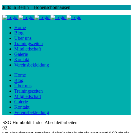
Judo in Berlin – Hohenschönhausen
Home
Blog
Über uns
Trainingszeiten
Mitgliedschaft
Galerie
Kontakt
Vereinsbekleidung
Home
Blog
Über uns
Trainingszeiten
Mitgliedschaft
Galerie
Kontakt
Vereinsbekleidung
SSG Humboldt Judo | Abschleifarbeiten
92