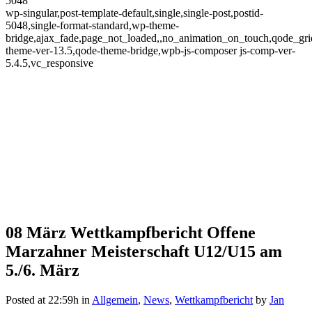
5048
wp-singular,post-template-default,single,single-post,postid-
5048,single-format-standard,wp-theme-
bridge,ajax_fade,page_not_loaded,,no_animation_on_touch,qode_gr
theme-ver-13.5,qode-theme-bridge,wpb-js-composer js-comp-ver-
5.4.5,vc_responsive
08 März
Wettkampfbericht Offene
Wettkampfbericht Offene
Marzahner Meisterschaft U12/U15 am
Marzahner Meisterschaft
5./6. März
U12/U15 am 5./6. März
Posted at 22:59h
in
Allgemein
,
News
,
Wettkampfbericht
by
Jan