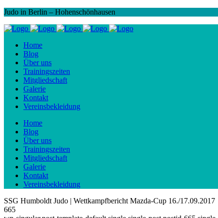
Judo in Berlin – Hohenschönhausen
Home
Blog
Über uns
Trainingszeiten
Mitgliedschaft
Galerie
Kontakt
Vereinsbekleidung
Home
Blog
Über uns
Trainingszeiten
Mitgliedschaft
Galerie
Kontakt
Vereinsbekleidung
SSG Humboldt Judo | Wettkampfbericht Mazda-Cup 16./17.09.2017
665