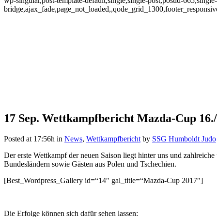
wp-singular,post-template-default,single,single-post,postid-665,singl
bridge,ajax_fade,page_not_loaded,,qode_grid_1300,footer_responsi
17 Sep.
Wettkampfbericht Mazda-Cup 16./
Wettkampfbericht Mazda-Cup 1
Posted at 17:56h
in
News
,
Wettkampfbericht
by
SSG Humboldt Judo
Der erste Wettkampf der neuen Saison liegt hinter uns und zahlreiche
Bundesländern sowie Gästen aus Polen und Tschechien.
[Best_Wordpress_Gallery id=“14″ gal_title=“Mazda-Cup 2017″]
Die Erfolge können sich dafür sehen lassen: