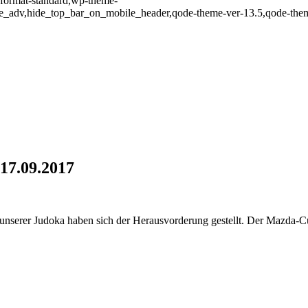
e-format-standard,wp-theme-
ve_adv,hide_top_bar_on_mobile_header,qode-theme-ver-13.5,qode-them
17.09.2017
6./17.09.2017
 unserer Judoka haben sich der Herausvorderung gestellt. Der Mazda-Cup