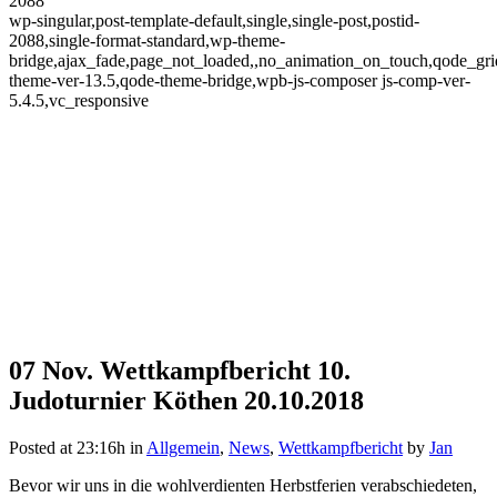
2088
wp-singular,post-template-default,single,single-post,postid-
2088,single-format-standard,wp-theme-
bridge,ajax_fade,page_not_loaded,,no_animation_on_touch,qode_gr
theme-ver-13.5,qode-theme-bridge,wpb-js-composer js-comp-ver-
5.4.5,vc_responsive
07 Nov.
Wettkampfbericht 10.
Wettkampfbericht 10.
Judoturnier Köthen 20.10.2018
Judoturnier Köthen 20.10.2018
Posted at 23:16h
in
Allgemein
,
News
,
Wettkampfbericht
by
Jan
Bevor wir uns in die wohlverdienten Herbstferien verabschiedeten,