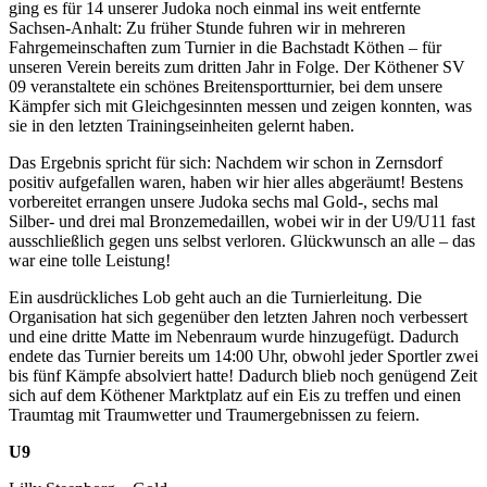
ging es für 14 unserer Judoka noch einmal ins weit entfernte
Sachsen-Anhalt: Zu früher Stunde fuhren wir in mehreren
Fahrgemeinschaften zum Turnier in die Bachstadt Köthen – für
unseren Verein bereits zum dritten Jahr in Folge. Der Köthener SV
09 veranstaltete ein schönes Breitensportturnier, bei dem unsere
Kämpfer sich mit Gleichgesinnten messen und zeigen konnten, was
sie in den letzten Trainingseinheiten gelernt haben.
Das Ergebnis spricht für sich: Nachdem wir schon in Zernsdorf
positiv aufgefallen waren, haben wir hier alles abgeräumt! Bestens
vorbereitet errangen unsere Judoka sechs mal Gold-, sechs mal
Silber- und drei mal Bronzemedaillen, wobei wir in der U9/U11 fast
ausschließlich gegen uns selbst verloren. Glückwunsch an alle – das
war eine tolle Leistung!
Ein ausdrückliches Lob geht auch an die Turnierleitung. Die
Organisation hat sich gegenüber den letzten Jahren noch verbessert
und eine dritte Matte im Nebenraum wurde hinzugefügt. Dadurch
endete das Turnier bereits um 14:00 Uhr, obwohl jeder Sportler zwei
bis fünf Kämpfe absolviert hatte! Dadurch blieb noch genügend Zeit
sich auf dem Köthener Marktplatz auf ein Eis zu treffen und einen
Traumtag mit Traumwetter und Traumergebnissen zu feiern.
U9