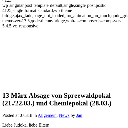
4125
wp-singular,post-template-default,single,single-post,postid-
4125,single-format-standard,wp-theme-
bridge,ajax_fade,page_not_loaded,,no_animation_on_touch,qode_gr
theme-ver-13.5,qode-theme-bridge,wpb-js-composer js-comp-ver-
5.4.5,vc_responsive
13 März
Absage von Spreewaldpokal
Absage von Spreewaldpokal
(21./22.03.) und Chemiepokal (28.03.)
(21./22.03.) und Chemiepokal
Posted at 07:31h
in
Allgemein
,
News
by
Jan
(28.03.)
Liebe Judoka, liebe Eltern,